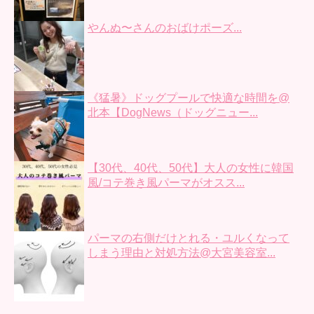
やんぬ〜さんのおばけポーズ...
《猛暑》ドッグプールで快適な時間を@
北本【DogNews（ドッグニュー...
【30代、40代、50代】大人の女性に韓国
風/コテ巻き風パーマがオスス...
パーマの右側だけとれる・ユルくなって
しまう理由と対処方法@大宮美容室...