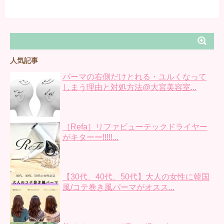
人気記事
パーマの右側だけとれる・ユルくなって
しまう理由と対処方法@大宮美容室...
［Refa］リファビューテックドライヤー
がキターー!!!!!...
【30代、40代、50代】大人の女性に韓国
風/コテ巻き風パーマがオスス...