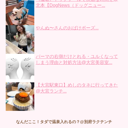
北本【DogNews（ドッグニュー...
やんぬ〜さんのおばけポーズ...
パーマの右側だけとれる・ユルくなって
しまう理由と対処方法@大宮美容室...
【大宮駅東口】めしのタネに行ってきた
@大宮ランチ...
なんだここ！タダで温泉入れるの？@別府ラクテンチ