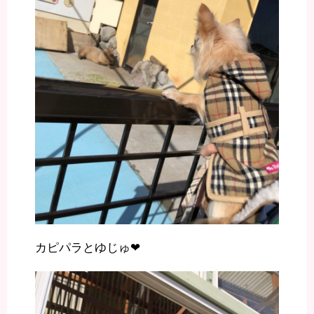
カピパラとゆじゅ❤︎