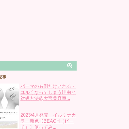
記事
パーマの右側だけとれる・
ユルくなってしまう理由と
対処方法@大宮美容室...
2023/4月発売 イルミナカ
ラー新色【BEACH（ビー
チ）】使ってみ...