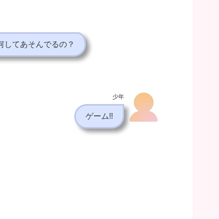
何してあそんでるの？
少年
ゲーム!!