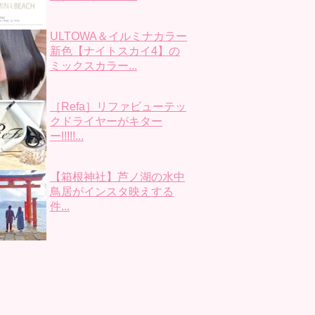
ULTOWA＆イルミナカラー
新色【ナイトスカイ4】の
ミックスカラー...
［Refa］リファビューテッ
クドライヤーがキター
ー!!!!!...
【箱根神社】芦ノ湖の水中
鳥居がインスタ映えする
件...