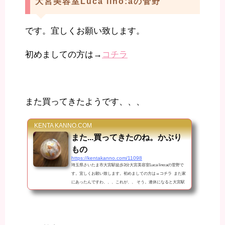
大宮美容室Luca lino:aの菅野
です。宜しくお願い致します。
初めましての方は→
コチラ
また買ってきたようです、、、
KENTA KANNO.COM
また...買ってきたのね。かぶり
もの
https://kentakanno.com/11098
埼玉県さいたま市大宮駅徒歩3分大宮美容室Luca lino:aの菅野で
す。宜しくお願い致します。初めましての方は→コチラ また家
にあったんですわ、、、これが、、 そう。連休になると大宮駅
に出現する ガチャガチャです。妻がこれ好きなんですよねww し
かも最近ハマっているのはコチラ愛犬に被せるやつね。（´-`）.｡
oO（正確にいうと猫だけどな、、） yuzu kaburimono Collectio
n. ではお楽しみ下さい。新作はコチラお可愛です(๑˃̵ᴗ˂̵) 新作出
たらまたやっちゃうんだろうな〜。 かわいいから許し...