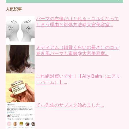
人気記事
パーマの右側だけとれる・ユルくなって
しまう理由と対処方法@大宮美容室...
ミディアム（鎖骨くらいの長さ）のコテ
巻き風パーマも素敵@大宮美容室...
これ絶対買いです！【Airy Balm（エアリ
ーバーム）】...
てぃ先生のサブスク始めました...