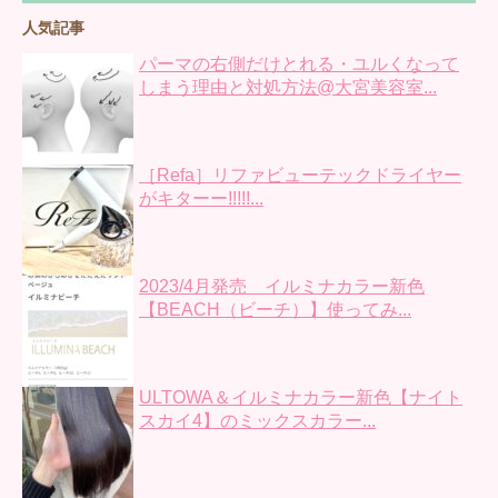
人気記事
パーマの右側だけとれる・ユルくなって
しまう理由と対処方法@大宮美容室...
［Refa］リファビューテックドライヤー
がキターー!!!!!...
2023/4月発売 イルミナカラー新色
【BEACH（ビーチ）】使ってみ...
ULTOWA＆イルミナカラー新色【ナイト
スカイ4】のミックスカラー...