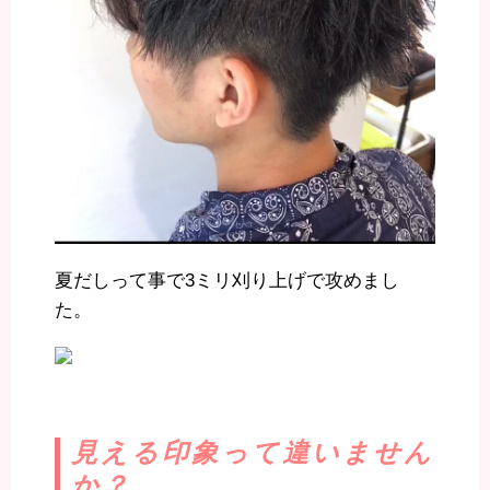
夏だしって事で3ミリ刈り上げで攻めまし
た。
見える印象って違いません
か？
.