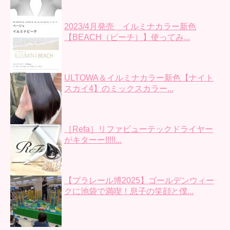
2023/4月発売 イルミナカラー新色
【BEACH（ビーチ）】使ってみ...
ULTOWA＆イルミナカラー新色【ナイト
スカイ4】のミックスカラー...
［Refa］リファビューテックドライヤー
がキターー!!!!!...
【プラレール博2025】ゴールデンウィー
クに池袋で満喫！息子の笑顔と僕...