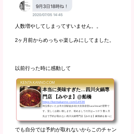
人数増やしてしまってすいません。。
2ヶ月前からめっちゃ楽しみにしてました。
以前行った時に感動して
KENTA KANNO.COM
本当に美味すぎた…四川火鍋専
門店 【みやま】@船橋
https://kentakanno.com/14536
埼玉県さいたま市大宮駅徒歩3分大宮美容室Luca lino:aの菅野で
す。宜しくお願い致します。初めましての方は→コチラ 数ヶ月
先まで予約が取れない四川火鍋専門店【みやま】麻辣鍋を食べに
行ってきました。 場所は船橋！！初上陸でございます。完全予
約制。一見様はお断り。 赤羽美容室 リビーチ 内藤さん （以下ト
でも自分では予約が取れないからこのチャン
ゥー兄）にお誘い頂いて夢が現実になりました。SNSでめっちゃ