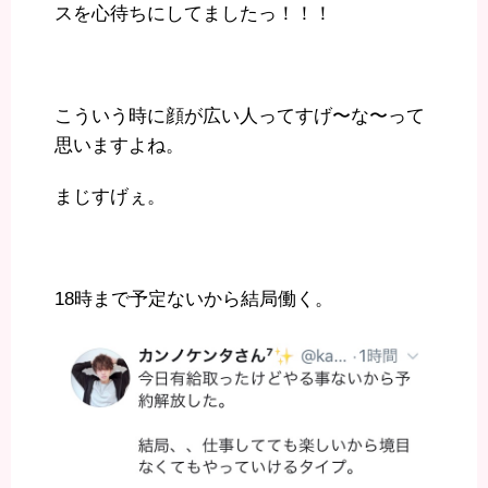
スを心待ちにしてましたっ！！！
見てて行きたいけど、、紹介してもらえないと行けない。。とい
う超レアなお店なんです。ヘアーフリージー 竹本さん とlily ミチ
さん と4人の会合...
こういう時に顔が広い人ってすげ〜な〜って
思いますよね。
まじすげぇ。
18時まで予定ないから結局働く。