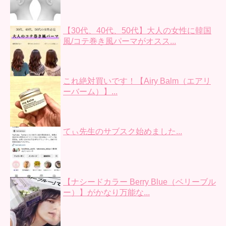
【30代、40代、50代】大人の女性に韓国
風/コテ巻き風パーマがオスス...
これ絶対買いです！【Airy Balm（エアリ
ーバーム）】...
てぃ先生のサブスク始めました...
【ナシードカラー Berry Blue（ベリーブル
ー）】がかなり万能な...