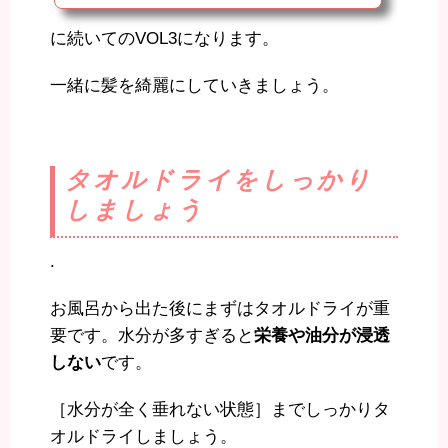
を綺麗にする〜シャンプー編〜 に続いて今回は自宅でトリート
メントの効果を最大限にするやり方をご説明します。ヘアケアマ
に続いてのVOL3になります。
イスターの菅野さんがお答えします。では参りましょ〜！！ 自
宅のトリートメントを最大限に効果を出す.3ステップでご紹介し
ます。 ①トリートメントの付け方@ヘアケア〜トリートメント
一緒に髪を綺麗にしていきましょう。
編〜.シャンプー後、しっか...
タオルドライをしっかり
しましょう
.
お風呂から出た後にまずはタオルドライが重
要です。水分が多すぎると
栄養や油分が浸透
しない
です。
［水分が全く垂れない状態］までしっかりタ
オルドライしましょう。