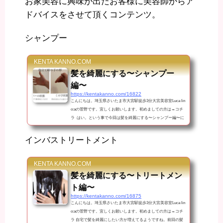
お家美容に興味が出たお客様に美容師からア
ドバイスをさせて頂くコンテンツ。
シャンプー
KENTA KANNO.COM
髪を綺麗にする〜シャンプー
編〜
https://kentakanno.com/16822
こんにちは。埼玉県さいたま市大宮駅徒歩3分大宮美容室Luca lin
o:aの菅野です。宜しくお願いします。初めましての方は→コチ
ラ はい。という事で今回は髪を綺麗にする〜シャンプー編〜に
なります。巣ごもりで髪を綺麗にしたい人が増えている情報を知
ったのでジャンルごとに分けてご紹介したいと思います。 綺麗
インバストリートメント
にする為には傷ませない事が重要です.｢髪を綺麗にしよう」って
思うとトリートメントに注力しますが実はシャンプーが1番大
切。ダメージケアよりもダメージをさせない事を考えていきまし
KENTA KANNO.COM
ょう。 シャンプーを適...
髪を綺麗にする〜トリートメン
ト編〜
https://kentakanno.com/16875
こんにちは。埼玉県さいたま市大宮駅徒歩3分大宮美容室Luca lin
o:aの菅野です。宜しくお願いします。初めましての方は→コチ
ラ 自宅で髪を綺麗にしたい方が増えてるようですね。前回の髪