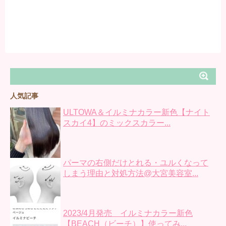
人気記事
ULTOWA＆イルミナカラー新色【ナイト
スカイ4】のミックスカラー...
パーマの右側だけとれる・ユルくなって
しまう理由と対処方法@大宮美容室...
2023/4月発売 イルミナカラー新色
【BEACH（ビーチ）】使ってみ...