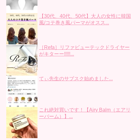
【30代、40代、50代】大人の女性に韓国
風/コテ巻き風パーマがオスス...
［Refa］リファビューテックドライヤー
がキターー!!!!!...
てぃ先生のサブスク始めました...
これ絶対買いです！【Airy Balm（エアリ
ーバーム）】...