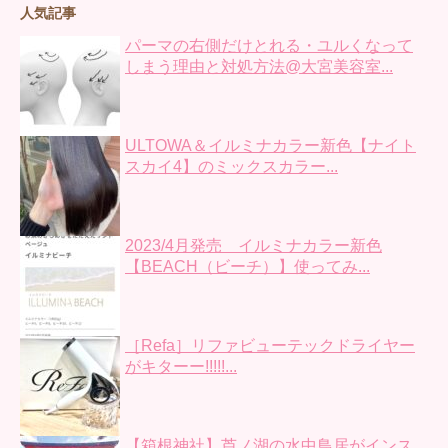
人気記事
パーマの右側だけとれる・ユルくなって
しまう理由と対処方法@大宮美容室...
ULTOWA＆イルミナカラー新色【ナイト
スカイ4】のミックスカラー...
2023/4月発売 イルミナカラー新色
【BEACH（ビーチ）】使ってみ...
［Refa］リファビューテックドライヤー
がキターー!!!!!...
【箱根神社】芦ノ湖の水中鳥居がインス