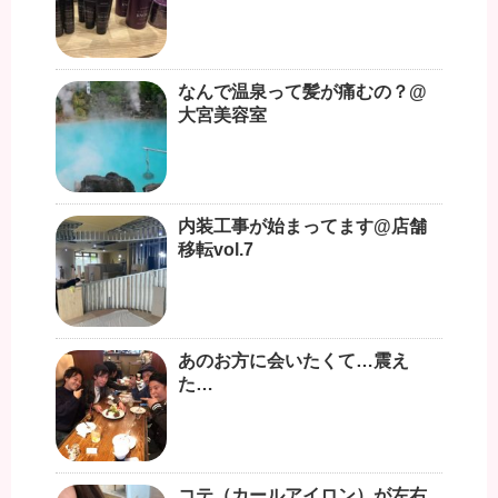
なんで温泉って髪が痛むの？@
大宮美容室
内装工事が始まってます@店舗
移転vol.7
あのお方に会いたくて…震え
た…
コテ（カールアイロン）が左右