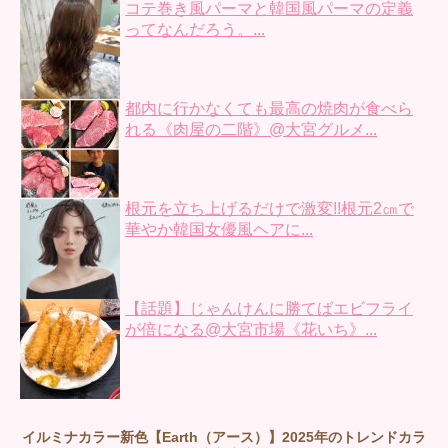
コテ巻き風パーマと韓国風パーマの定義
ってなんだろう。...
都内に行かなくても最高の焼肉が食べら
れる《肉屋の二階》@大宮グルメ...
根元を立ち上げるだけで激変!!根元2㎝で
華やか韓国女優風ヘアに...
【話題】じゃんけんに勝てばエビフライ
が倍になる@大宮市場《花いち》...
イルミナカラー新色【Earth（アース）】2025年のトレンドカラ