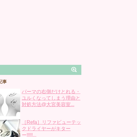
記事
パーマの右側だけとれる・
ユルくなってしまう理由と
対処方法@大宮美容室...
［Refa］リファビューテッ
クドライヤーがキター
ー!!!!!...