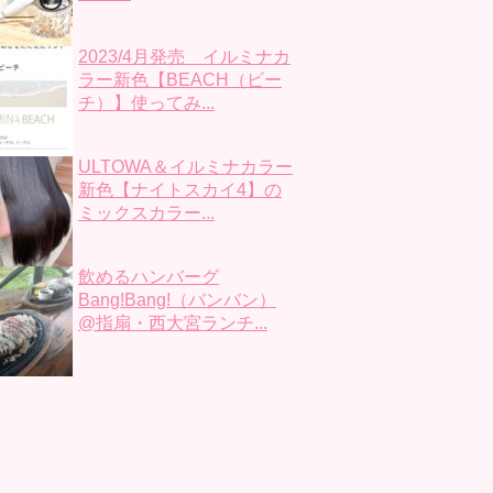
2023/4月発売 イルミナカ
ラー新色【BEACH（ビー
チ）】使ってみ...
ULTOWA＆イルミナカラー
新色【ナイトスカイ4】の
ミックスカラー...
飲めるハンバーグ
Bang!Bang!（バンバン）
@指扇・西大宮ランチ...