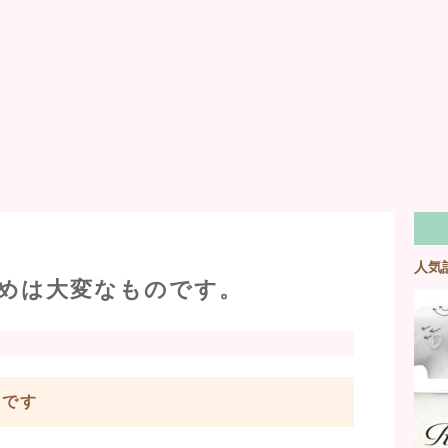
人気
めは大変なものです。
のです