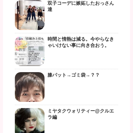
双子コーデに嫉妬したおっさん
達
時間と情熱は減る。今やらなき
ゃいけない事に向き合おう。
膝パット→ゴミ袋→？？
ミヤタクウォリティー@クルエ
ラ編