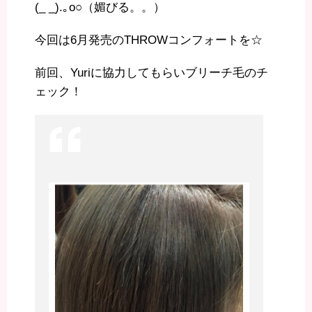
(_ _).｡o○（媚びる。。）
今回は6月発売のTHROWコンフォートを☆
前回、Yuriに協力してもらいブリーチ毛のチ
ェック！