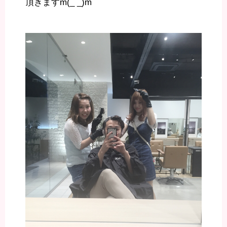
頂きますm(_ _)m