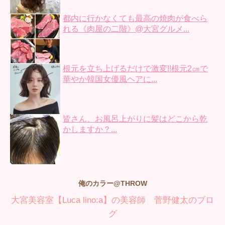
都内に行かなくても最高の焼肉が食べら
れる《肉屋の二階》@大宮グルメ...
根元を立ち上げるだけで激変!!根元2㎝で
華やか韓国女優風ヘアに...
皆さん、お風呂上がりに髪はどこから乾
かしますか？...
俺のカラー@THROW
大宮美容室【Luca lino:a】の美容師 菅野健太のブロ
グ