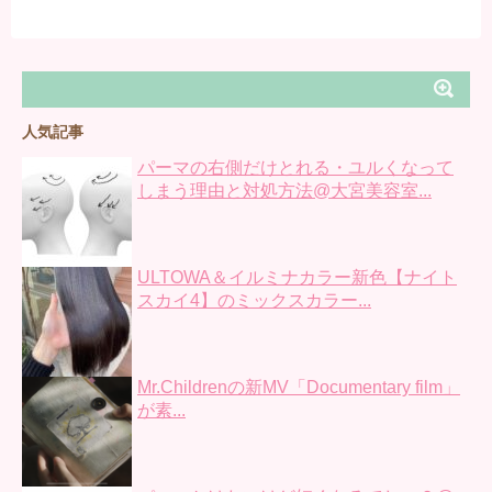
人気記事
パーマの右側だけとれる・ユルくなって
しまう理由と対処方法@大宮美容室...
ULTOWA＆イルミナカラー新色【ナイト
スカイ4】のミックスカラー...
Mr.Childrenの新MV「Documentary film」
が素...