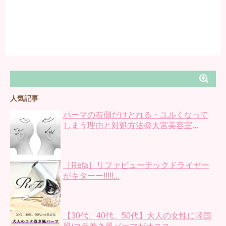
人気記事
パーマの右側だけとれる・ユルくなって
しまう理由と対処方法@大宮美容室...
［Refa］リファビューテックドライヤー
がキターー!!!!!...
【30代、40代、50代】大人の女性に韓国