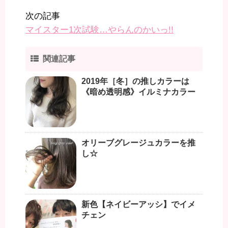
次の記事
マイスター1次試験…やらんのかいっ!!
関連記事
2019年［冬］の推しカラーは
《暗め透明感》イルミナカラー
オリーブグレージュカラーを推
し☆
新色【ネイビーアッシ】でイメ
チェン