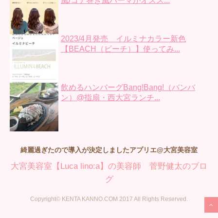
風/コテ巻き風パーマがオスス...
2023/4月発売 イルミナカラー新色
【BEACH（ビーチ）】使ってみ...
飲めるハンバーグBang!Bang!（バンバ
ン）@指扇・西大宮ランチ...
綺麗過ぎたので導入が決定しましたアプリエ@大宮美容室
大宮美容室【Luca lino:a】の美容師 菅野健太のブロ
グ
Copyright© KENTA KANNO.COM 2017 All Rights Reserved.