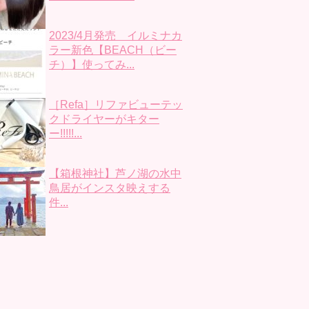
2023/4月発売 イルミナカ
ラー新色【BEACH（ビー
チ）】使ってみ...
［Refa］リファビューテッ
クドライヤーがキター
ー!!!!!...
【箱根神社】芦ノ湖の水中
鳥居がインスタ映えする
件...