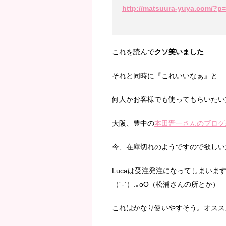
http://matsuura-yuya.com/?p
これを読んで
クソ笑いました
…
それと同時に『これいいなぁ』と…
何人かお客様でも使ってもらいたい
大阪、豊中の
本田晋一さんのブログ
今、在庫切れのようですので欲しい
Lucaは受注発注になってしまいま
（´-`）.｡oO（松浦さんの所とか）
これはかなり使いやすそう。オスス