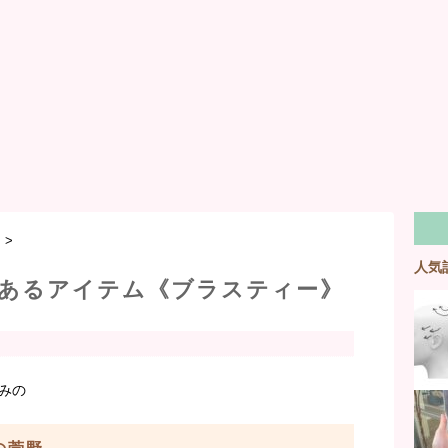
ン
>
人気
あるアイテム《ブラスティー》
みの