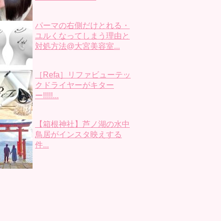
パーマの右側だけとれる・
ユルくなってしまう理由と
対処方法@大宮美容室...
［Refa］リファビューテッ
クドライヤーがキター
ー!!!!!...
【箱根神社】芦ノ湖の水中
鳥居がインスタ映えする
件...