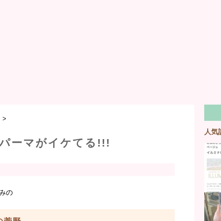
マ
>
人気
パーマがイケてる!!!
みの