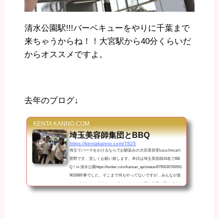
清水公園駅!!!バーベキューをやりに千葉まで
来ちゃうからね！！大宮駅から40分くらいだ
からオススメですよ。
去年のブログ↓
KENTA KANNO.COM
埼玉美容師集団とBBQ
https://kentakanno.com/7825
埼玉でパーマをかけるならでお馴染みの大宮美容室Luca lino:aの
菅野です。宜しくお願い致します。本日は埼玉美容師24名でBB
Q！in 清水公園https://twitter.com/kansan_api/status/8795030760501
90336幹事でした。そこまで何もやってないですが、みんなが楽
しんでくれたのでよかったです。おじさん達は仕事の話してまし
たけどね。こういうコミュニケーションが大切ですね。普段話せ
ない事や抜けてる皆さんを見るのがお初だったので親近感湧きま
したw次回のセミナーや撮影会も楽しく学べそうな気がします。
まだまだなんで…埼玉…勢いを出...