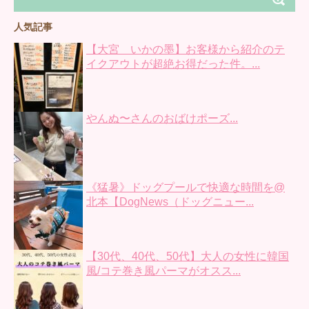
人気記事
【大宮 いかの墨】お客様から紹介のテ
イクアウトが超絶お得だった件。...
やんぬ〜さんのおばけポーズ...
《猛暑》ドッグプールで快適な時間を@
北本【DogNews（ドッグニュー...
【30代、40代、50代】大人の女性に韓国
風/コテ巻き風パーマがオスス...