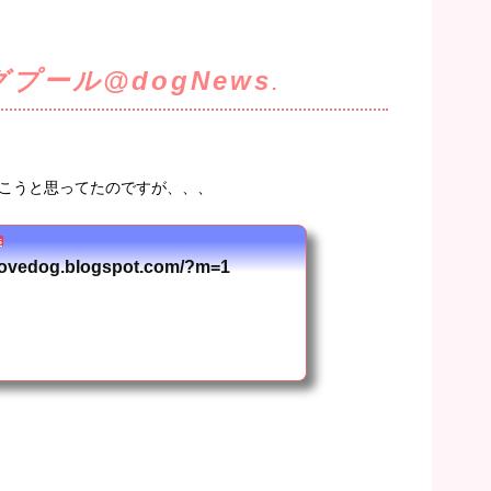
プール@dogNews
.
こうと思ってたのですが、、、
s
e-lovedog.blogspot.com/?m=1