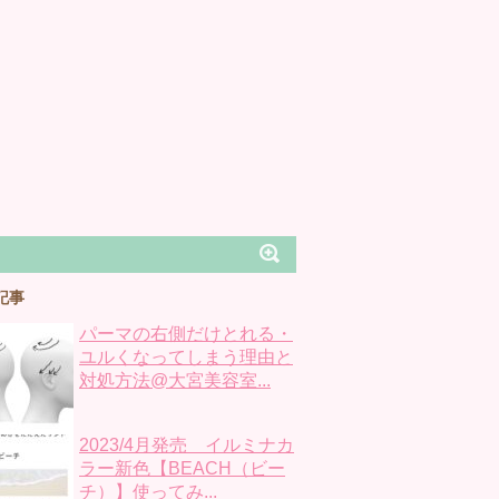
記事
パーマの右側だけとれる・
ユルくなってしまう理由と
対処方法@大宮美容室...
2023/4月発売 イルミナカ
ラー新色【BEACH（ビー
チ）】使ってみ...