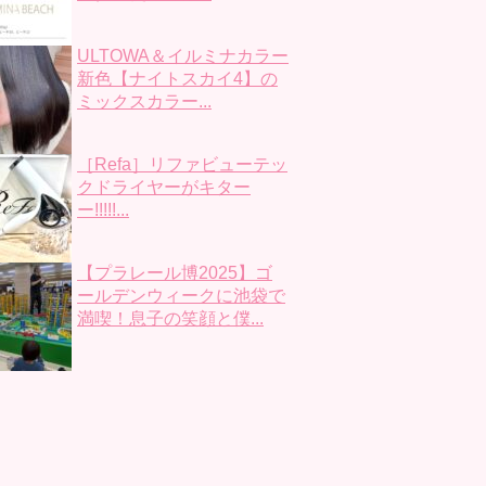
ULTOWA＆イルミナカラー
新色【ナイトスカイ4】の
ミックスカラー...
［Refa］リファビューテッ
クドライヤーがキター
ー!!!!!...
【プラレール博2025】ゴ
ールデンウィークに池袋で
満喫！息子の笑顔と僕...