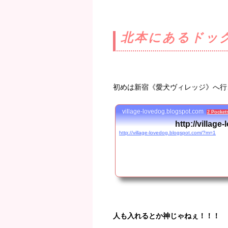
北本にあるドッグ
初めは新宿《愛犬ヴィレッジ》へ行
village-lovedog.blogspot.com
2 Pocket
http://villag
http://village-lovedog.blogspot.com/?m=1
人も入れるとか神じゃねぇ！！！