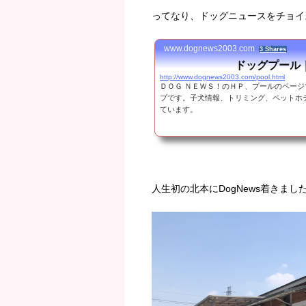
ってなり、ドッグニュースをチョイ
www.dognews2003.com
3 Shares
ドッグプール
http://www.dognews2003.com/pool.html
ＤＯＧ ＮＥＷＳ！のＨＰ、プールのペー
プです。子犬情報、トリミング、ペットホ
ています。
人生初の北本にDogNews着きまし