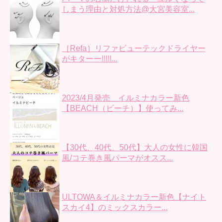
しまう理由と対処方法@大宮美容室...
［Refa］リファビューテックドライヤー
がキターー!!!!!...
2023/4月発売 イルミナカラー新色
【BEACH（ビーチ）】使ってみ...
【30代、40代、50代】大人の女性に韓国
風/コテ巻き風パーマがオスス...
ULTOWA＆イルミナカラー新色【ナイト
スカイ4】のミックスカラー...