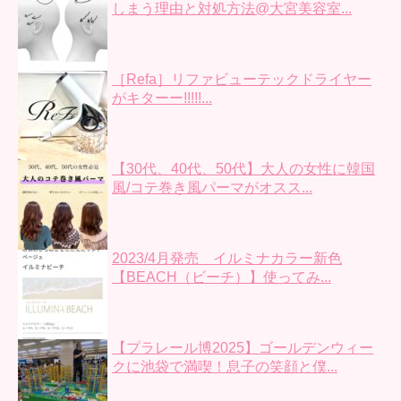
しまう理由と対処方法@大宮美容室...
［Refa］リファビューテックドライヤー
がキターー!!!!!...
【30代、40代、50代】大人の女性に韓国
風/コテ巻き風パーマがオスス...
2023/4月発売 イルミナカラー新色
【BEACH（ビーチ）】使ってみ...
【プラレール博2025】ゴールデンウィー
クに池袋で満喫！息子の笑顔と僕...