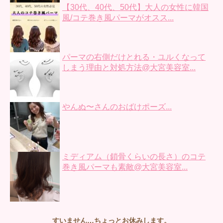
【30代、40代、50代】大人の女性に韓国
風/コテ巻き風パーマがオスス...
パーマの右側だけとれる・ユルくなって
しまう理由と対処方法@大宮美容室...
やんぬ〜さんのおばけポーズ...
ミディアム（鎖骨くらいの長さ）のコテ
巻き風パーマも素敵@大宮美容室...
すいません…ちょっとお休みします。