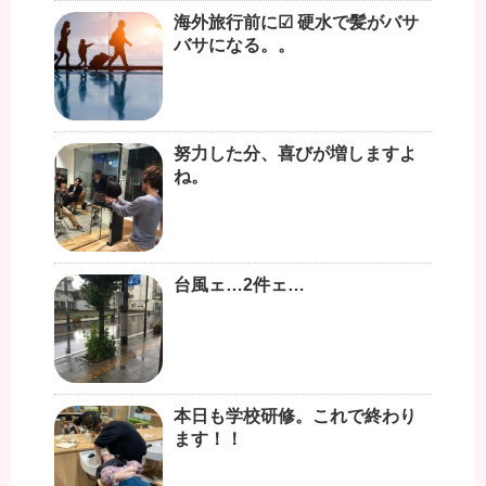
海外旅行前に☑︎ 硬水で髪がバサ
バサになる。。
努力した分、喜びが増しますよ
ね。
台風ェ…2件ェ…
本日も学校研修。これで終わり
ます！！