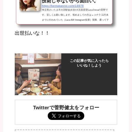
技術じゃないから面白い。
https://kentakanno.com/14978
埼玉県さいたま市大宮駅徒歩3分大宮美容室Luca lino:aの菅野で
す。宜しくお願い致します。初めましての方は→コチラ 11月末
までに行われていた［Luca AW Instagram投票］実際、通って下
さるお客様に投票をお願いしたら440票くらいして頂いた。 昔か
らこういうのって［決める人］って大切だと思っていて。特に美
出世払いな！！
容師がみる。とか。経営者が決める。とか。「それって意味なく
ね？」って思っていたんですよね。結局は自分の感性に近い人を
選ぶし、作品を作る上で「お客様に刺さるヘアスタイル」が美容
師にとって1番大切。 ...
この記事が気に入ったら
いいね！しよう
Twitterで菅野健太をフォロー