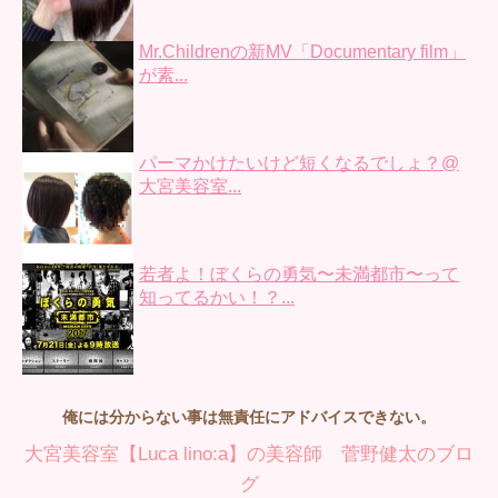
Mr.Childrenの新MV「Documentary film」
が素...
パーマかけたいけど短くなるでしょ？@
大宮美容室...
若者よ！ぼくらの勇気〜未満都市〜って
知ってるかい！？...
俺には分からない事は無責任にアドバイスできない。
大宮美容室【Luca lino:a】の美容師 菅野健太のブロ
グ