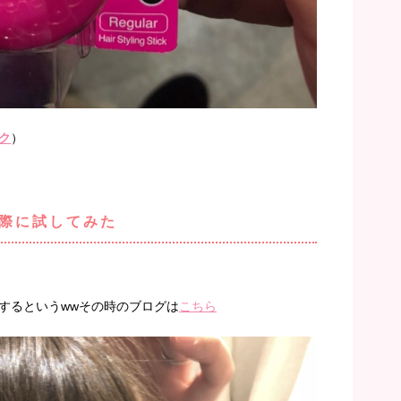
ク
）
際に試してみた
するというwwその時のブログは
こちら