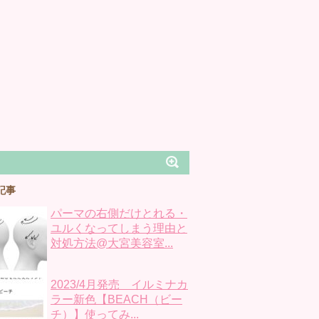
記事
パーマの右側だけとれる・
ユルくなってしまう理由と
対処方法@大宮美容室...
2023/4月発売 イルミナカ
ラー新色【BEACH（ビー
チ）】使ってみ...