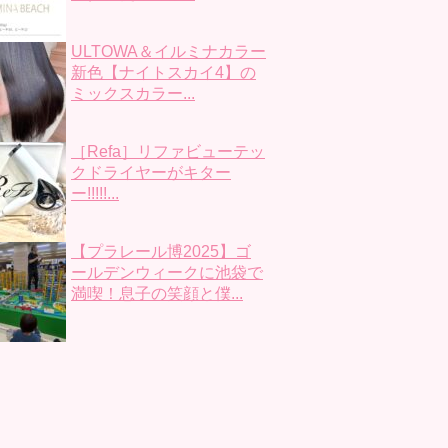
ULTOWA＆イルミナカラー
新色【ナイトスカイ4】の
ミックスカラー...
［Refa］リファビューテッ
クドライヤーがキター
ー!!!!!...
【プラレール博2025】ゴ
ールデンウィークに池袋で
満喫！息子の笑顔と僕...