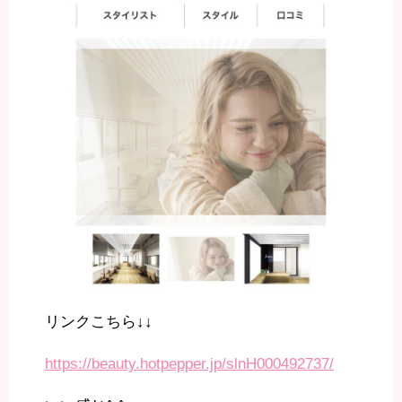
リンクこちら↓↓
https://beauty.hotpepper.jp/slnH000492737/