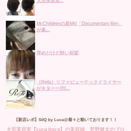
大宮美容室...
Mr.Childrenの新MV「Documentary film」
が素...
厚めだけど軽い前髪
［Refa］リファビューテックドライヤー
がキターー!!!!!...
【新店レポ】SilQ by Luca@着々と動いております！！
大宮美容室【Luca lino:a】の美容師 菅野健太のブロ