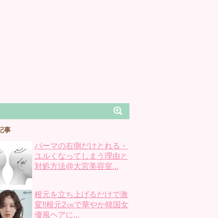
記事
パーマの右側だけとれる・
ユルくなってしまう理由と
対処方法@大宮美容室...
根元を立ち上げるだけで激
変!!根元2㎝で華やか韓国女
優風ヘアに...