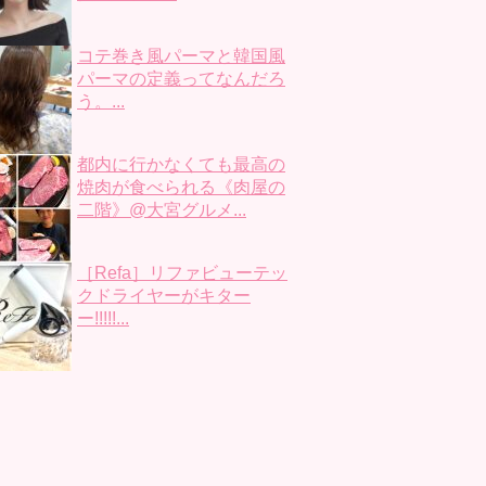
コテ巻き風パーマと韓国風
パーマの定義ってなんだろ
う。...
都内に行かなくても最高の
焼肉が食べられる《肉屋の
二階》@大宮グルメ...
［Refa］リファビューテッ
クドライヤーがキター
ー!!!!!...