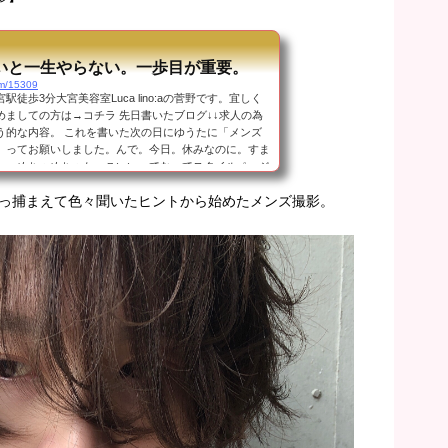
いと一生やらない。一歩目が重要。
om/15309
徒歩3分大宮美容室Luca lino:aの菅野です。宜しく
めましての方は→コチラ 先日書いたブログ↓↓求人の為
う的な内容。 これを書いた次の日にゆうたに「メンズ
」ってお願いしました。んで。今日。休みなのに。すま
、、めちゃめちゃかっこいいってなってスタイルページ
wシャツのシワが気になりますが、、、スタッフですが
っ捕まえて色々聞いたヒントから始めたメンズ撮影。
でうまい具合にスタートダッシュできたのでこれからメ