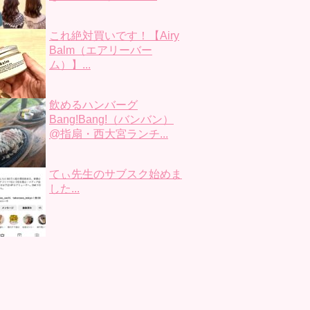
これ絶対買いです！【Airy
Balm（エアリーバー
ム）】...
飲めるハンバーグ
Bang!Bang!（バンバン）
@指扇・西大宮ランチ...
てぃ先生のサブスク始めま
した...