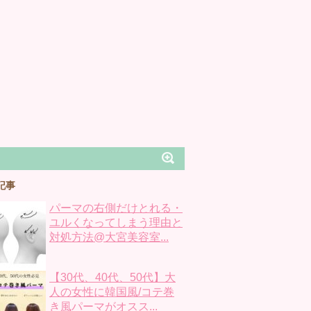
記事
パーマの右側だけとれる・
ユルくなってしまう理由と
対処方法@大宮美容室...
【30代、40代、50代】大
人の女性に韓国風/コテ巻
き風パーマがオスス...