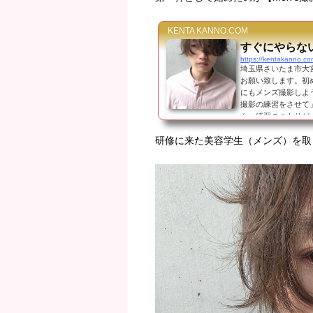
KENTA KANNO.COM
すぐにやらな
https://kentakanno.c
埼玉県さいたま市大宮駅
お願い致します。初
にもメンズ撮影しよ
撮影の練習をさせて
ん。練習のつもりが
にアップしましたw
研修に来た美容学生（メンズ）を取
あしからず。 これ
ンズスタイル...