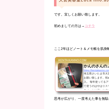
大宮美容室Luca lino:
です。宜しくお願い致します。
初めましての方は→
コチラ
ここ2年ほどノート＆メモ帳を肌身
KENTA KANNO.COM
かんのさんの
https://kentakanno.c
埼玉県さいたま市大宮駅
お願い致します。初
入。 毎年使ってる
て使うのはやはりス
スノートは使いやす
変わっても数字を書
思考が広がり、一度考えた事を無駄
トにまとめてから書
ト...