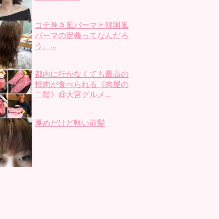
コテ巻き風パーマと韓国風
パーマの定義ってなんだろ
う。...
都内に行かなくても最高の
焼肉が食べられる《肉屋の
二階》@大宮グルメ...
厚めだけど軽い前髪