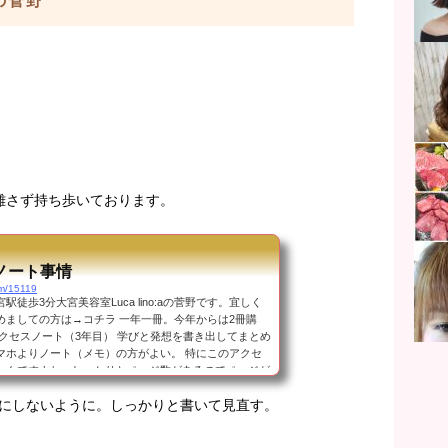
aの菅野
離さず持ち歩いております。
ノート事情
om/15119
徒歩3分大宮美容室Luca lino:aの菅野です。宜しく
めましての方は→コチラ 一年一冊。今年からは2冊購
アクセスノート（3年目） 学びと発想を書き出してまとめ
マホよりノート（メモ）の方がよい。 特にこのアクセ
いんですよね。しっかりとページ数があるのでページが
き込めば繋がる。最近はしっかり書きたいブログもノー
にしないように。しっかりと書いて見直す。
くようにしてます。 家には本を読んでまとめてるノー