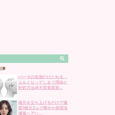
記事
パーマの右側だけとれる・
ユルくなってしまう理由と
対処方法@大宮美容室...
根元を立ち上げるだけで激
変!!根元2㎝で華やか韓国女
優風ヘアに...