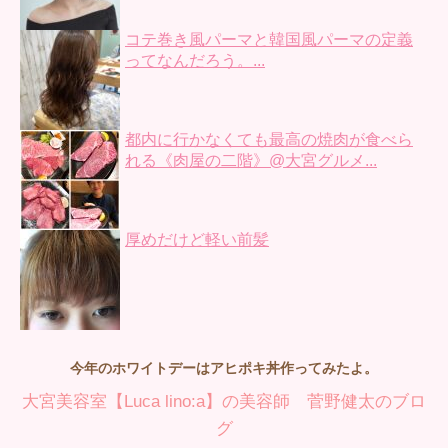
コテ巻き風パーマと韓国風パーマの定義
ってなんだろう。...
都内に行かなくても最高の焼肉が食べら
れる《肉屋の二階》@大宮グルメ...
厚めだけど軽い前髪
今年のホワイトデーはアヒポキ丼作ってみたよ。
大宮美容室【Luca lino:a】の美容師 菅野健太のブロ
グ