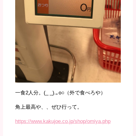
一食2人分。(_ _).｡o○（外で食べろや）
角上最高や、、ぜひ行って。
https://www.kakujoe.co.jp/shop/omiya.php