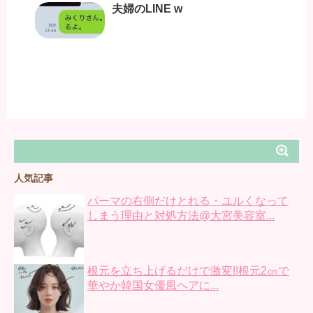
夫婦のLINE w
人気記事
パーマの右側だけとれる・ユルくなって
しまう理由と対処方法@大宮美容室...
根元を立ち上げるだけで激変!!根元2㎝で
華やか韓国女優風ヘアに...