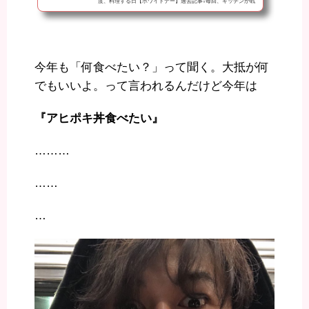
度、料理する日【ホワイトデー】過去記事↓毎回、キッチンが戦
場になります。 3月19日。今更かよ感ありますが、買い物から完
成までかなりの時間がかかるので、、、 パエリア作ってみた.昨
日もスーパーを3件ほど回って買い物完了。The 非効率!!!!やはり
ムール貝は売ってなかった。 妻とのLINEあさりを買い忘れると
いう事件がありながらも家に到着。※妻が買い忘れた時に『買っ
今年も「何食べたい？」って聞く。大抵が何
てきます』の一言...
でもいいよ。って言われるんだけど今年は
『アヒポキ丼食べたい』
………
……
…