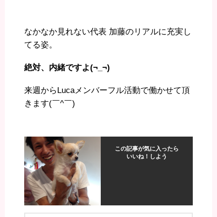
なかなか見れない代表 加藤のリアルに充実し
てる姿。
絶対、内緒ですよ(¬_¬)
来週からLucaメンバーフル活動で働かせて頂
きます(￣^￣)ゞ
この記事が気に入ったら
いいね！しよう