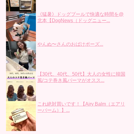
《猛暑》ドッグプールで快適な時間を@
北本【DogNews（ドッグニュー...
やんぬ〜さんのおばけポーズ...
【30代、40代、50代】大人の女性に韓国
風/コテ巻き風パーマがオスス...
これ絶対買いです！【Airy Balm（エアリ
ーバーム）】...