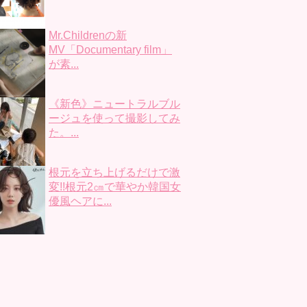
Mr.Childrenの新
MV「Documentary film」
が素...
《新色》ニュートラルブル
ージュを使って撮影してみ
た。...
根元を立ち上げるだけで激
変!!根元2㎝で華やか韓国女
優風ヘアに...