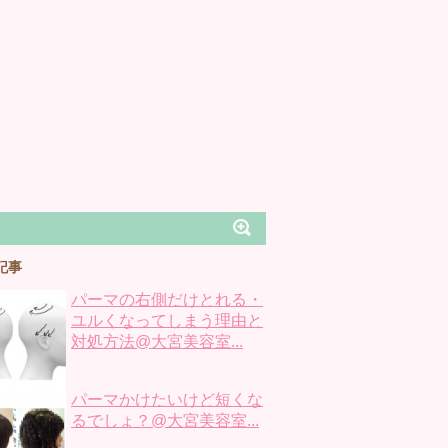
記事
パーマの右側だけとれる・
ユルくなってしまう理由と
対処方法@大宮美容室...
パーマかけたいけど短くな
るでしょ？@大宮美容室...