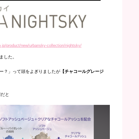
co.jp/product/new/urbansky-collection/nightsky/
ました。
ー？」って頭をよぎりましたが
【チャコールグレージ
明だと