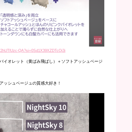
be/2hUTlUzc-QA?si=0Sd1X39XZDTcOj3i
バイオレット（黄ばみ飛ばし）＋ソフトアッシュベージ
アッシュベージュの質感大好き！