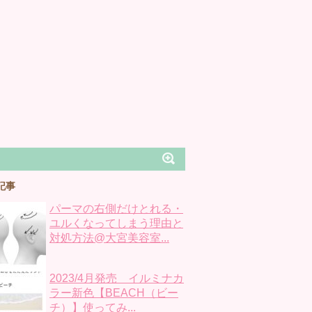
記事
パーマの右側だけとれる・
ユルくなってしまう理由と
対処方法@大宮美容室...
2023/4月発売 イルミナカ
ラー新色【BEACH（ビー
チ）】使ってみ...