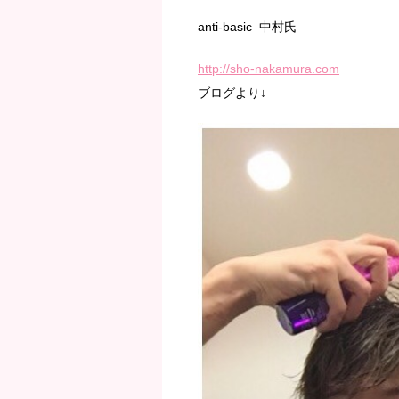
anti-basic 中村氏
http://sho-nakamura.com
ブログより↓