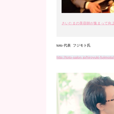
さいたまの美容師が集まって向
toto 代表 フジモト氏
http://toto-salon.jp/hiroyuki-fujimoto/