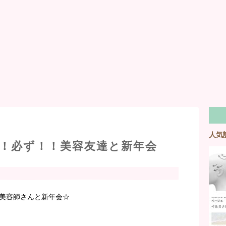
人気
！必ず！！美容友達と新年会
美容師さんと新年会☆