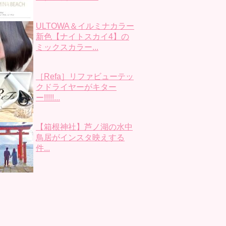
ULTOWA＆イルミナカラー
新色【ナイトスカイ4】の
ミックスカラー...
［Refa］リファビューテッ
クドライヤーがキター
ー!!!!!...
【箱根神社】芦ノ湖の水中
鳥居がインスタ映えする
件...