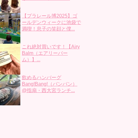
【プラレール博2025】ゴ
ールデンウィークに池袋で
満喫！息子の笑顔と僕...
これ絶対買いです！【Airy
Balm（エアリーバー
ム）】...
飲めるハンバーグ
Bang!Bang!（バンバン）
@指扇・西大宮ランチ...