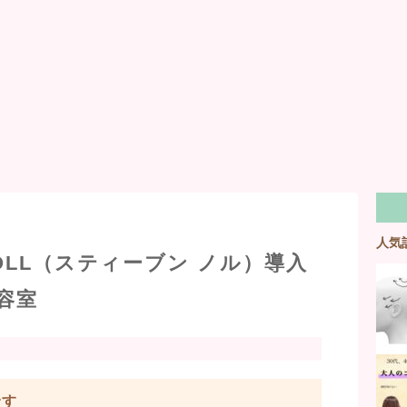
人気
KNOLL（スティーブン ノル）導入
容室
です