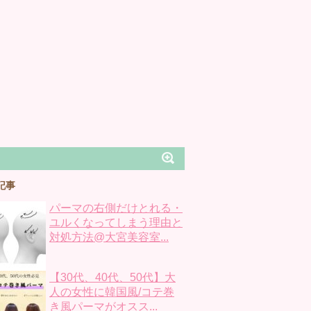
記事
パーマの右側だけとれる・
ユルくなってしまう理由と
対処方法@大宮美容室...
【30代、40代、50代】大
人の女性に韓国風/コテ巻
き風パーマがオスス...