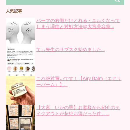
人気記事
パーマの右側だけとれる・ユルくなって
しまう理由と対処方法@大宮美容室...
てぃ先生のサブスク始めました...
これ絶対買いです！【Airy Balm（エアリ
ーバーム）】...
【大宮 いかの墨】お客様から紹介のテ
イクアウトが超絶お得だった件。...