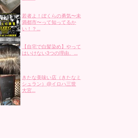
若者よ！ぼくらの勇気〜未
満都市〜って知ってるか
い！？...
【自宅で白髪染め】やって
はいけない3つの理由。...
きたな美味い店（きたなミ
シュラン）@イロハ三世
大宮...