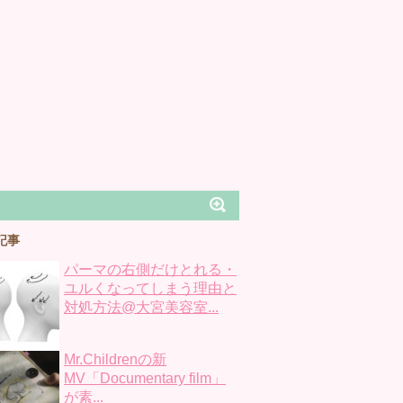
記事
パーマの右側だけとれる・
ユルくなってしまう理由と
対処方法@大宮美容室...
Mr.Childrenの新
MV「Documentary film」
が素...