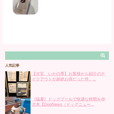
人気記事
【大宮 いかの墨】お客様から紹介のテ
イクアウトが超絶お得だった件。...
《猛暑》ドッグプールで快適な時間を@
北本【DogNews（ドッグニュー...