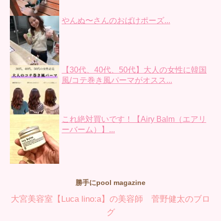
やんぬ〜さんのおばけポーズ...
【30代、40代、50代】大人の女性に韓国
風/コテ巻き風パーマがオスス...
これ絶対買いです！【Airy Balm（エアリ
ーバーム）】...
勝手にpool magazine
大宮美容室【Luca lino:a】の美容師 菅野健太のブロ
グ