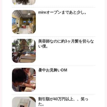
mireオープンまであと少し。
美容師なのに約3ヶ月髪を切らな
い僕。
暑中お見舞いDM
割引額が40万円以上、、笑っ
た。