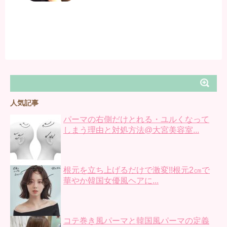
人気記事
パーマの右側だけとれる・ユルくなって
しまう理由と対処方法@大宮美容室...
根元を立ち上げるだけで激変!!根元2㎝で
華やか韓国女優風ヘアに...
コテ巻き風パーマと韓国風パーマの定義