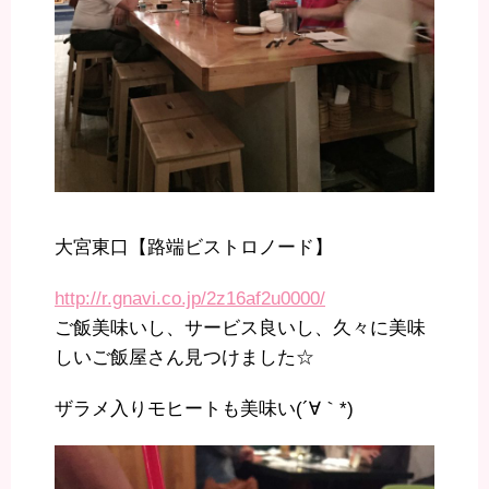
大宮東口【路端ビストロノード】
http://r.gnavi.co.jp/2z16af2u0000/
ご飯美味いし、サービス良いし、久々に美味
しいご飯屋さん見つけました☆
ザラメ入りモヒートも美味い(´∀｀*)