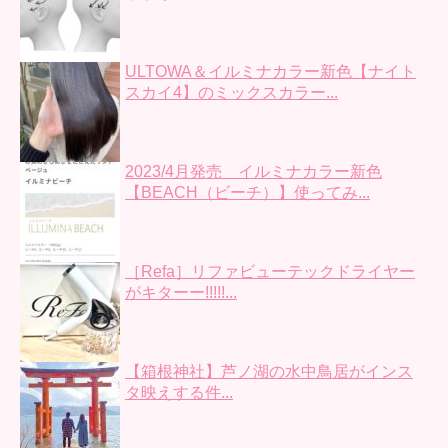
ULTOWA＆イルミナカラー新色【ナイト
スカイ4】のミックスカラー...
2023/4月発売 イルミナカラー新色
【BEACH（ビーチ）】使ってみ...
［Refa］リファビューテックドライヤー
がキターー!!!!!...
【箱根神社】芦ノ湖の水中鳥居がインス
タ映えする件...