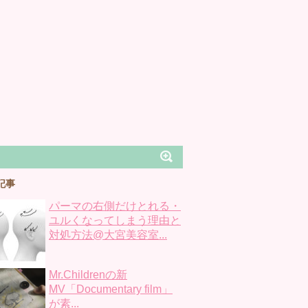
記事
パーマの右側だけとれる・
ユルくなってしまう理由と
対処方法@大宮美容室...
Mr.Childrenの新
MV「Documentary film」
が素...