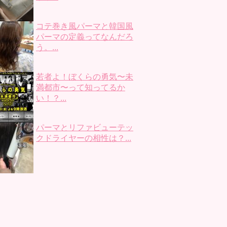
コテ巻き風パーマと韓国風
パーマの定義ってなんだろ
う。...
若者よ！ぼくらの勇気〜未
満都市〜って知ってるか
い！？...
パーマとリファビューテッ
クドライヤーの相性は？...