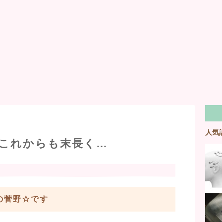
人気
これからも末長く…
:aの菅野☆です