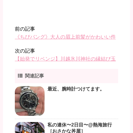
前の記事
《ちぴバング》大人の眉上前髪がかわいい件
次の記事
【始発でリベンジ】川越氷川神社の縁結び玉
関連記事
最近、腕時計つけてます。
私の連休〜2日目〜@熱海旅行
［おさかな丼屋］