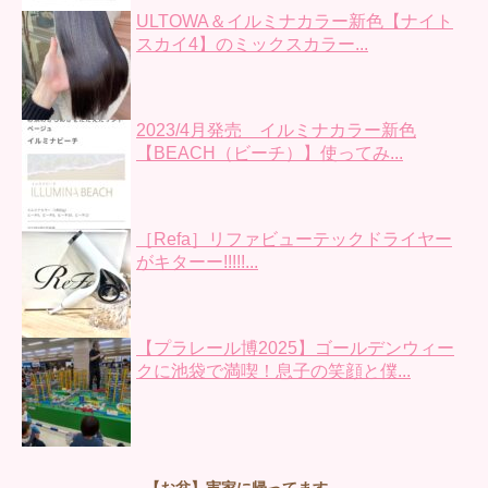
ULTOWA＆イルミナカラー新色【ナイト
スカイ4】のミックスカラー...
2023/4月発売 イルミナカラー新色
【BEACH（ビーチ）】使ってみ...
［Refa］リファビューテックドライヤー
がキターー!!!!!...
【プラレール博2025】ゴールデンウィー
クに池袋で満喫！息子の笑顔と僕...