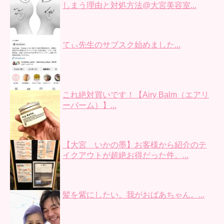
しまう理由と対処方法@大宮美容室...
てぃ先生のサブスク始めました...
これ絶対買いです！【Airy Balm（エアリ
ーバーム）】...
【大宮 いかの墨】お客様から紹介のテ
イクアウトが超絶お得だった件。...
髪を紫にしたい。我がおばあちゃん。...