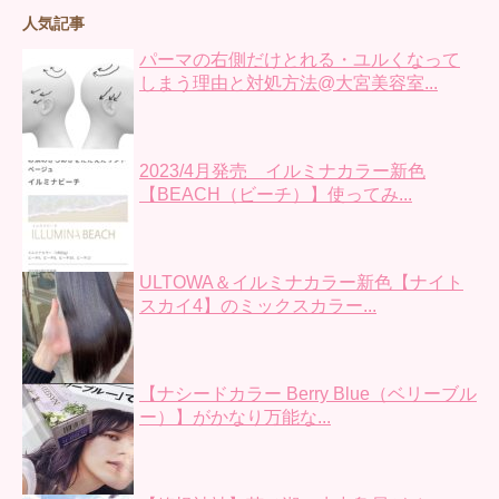
人気記事
パーマの右側だけとれる・ユルくなって
しまう理由と対処方法@大宮美容室...
2023/4月発売 イルミナカラー新色
【BEACH（ビーチ）】使ってみ...
ULTOWA＆イルミナカラー新色【ナイト
スカイ4】のミックスカラー...
【ナシードカラー Berry Blue（ベリーブル
ー）】がかなり万能な...