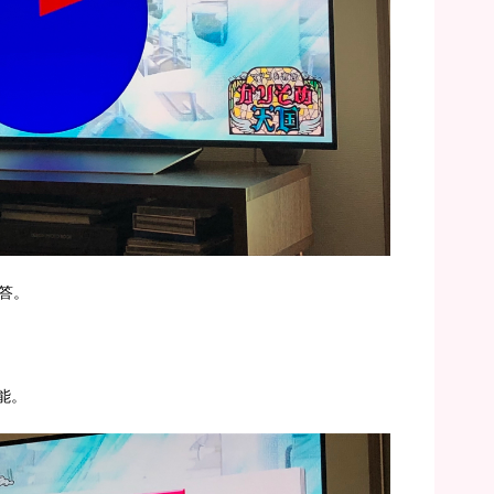
答。
能。