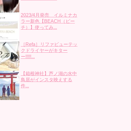
2023/4月発売 イルミナカ
ラー新色【BEACH（ビー
チ）】使ってみ...
［Refa］リファビューテッ
クドライヤーがキター
ー!!!!!...
【箱根神社】芦ノ湖の水中
鳥居がインスタ映えする
件...