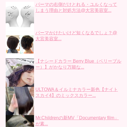
パーマの右側だけとれる・ユルくなって
しまう理由と対処方法@大宮美容室...
パーマかけたいけど短くなるでしょ？@
大宮美容室...
【ナシードカラー Berry Blue（ベリーブル
ー）】がかなり万能な...
ULTOWA＆イルミナカラー新色【ナイト
スカイ4】のミックスカラー...
Mr.Childrenの新MV「Documentary film」
が素...