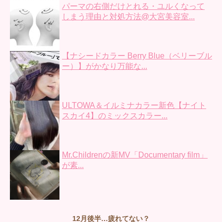
パーマの右側だけとれる・ユルくなって
しまう理由と対処方法@大宮美容室...
【ナシードカラー Berry Blue（ベリーブル
ー）】がかなり万能な...
ULTOWA＆イルミナカラー新色【ナイト
スカイ4】のミックスカラー...
Mr.Childrenの新MV「Documentary film」
が素...
12月後半…疲れてない？