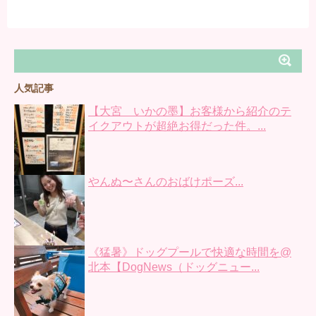
人気記事
【大宮 いかの墨】お客様から紹介のテ
イクアウトが超絶お得だった件。...
やんぬ〜さんのおばけポーズ...
《猛暑》ドッグプールで快適な時間を@
北本【DogNews（ドッグニュー...