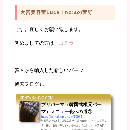
大宮美容室Luca lino:aの菅野
です。宜しくお願い致します。
初めましての方は→
コチラ
韓国から輸入した新しいパーマ
過去ブログ↓↓
KENTA KANNO.COM
プリパーマ（韓国式根元パー
マ）メニュー化への道①
https://kentakanno.com/15961
埼玉県さいたま市大宮駅徒歩3分大宮美容室Luca lino:aの菅野で
す。宜しくお願い致します。初めましての方は→コチラ 先日、