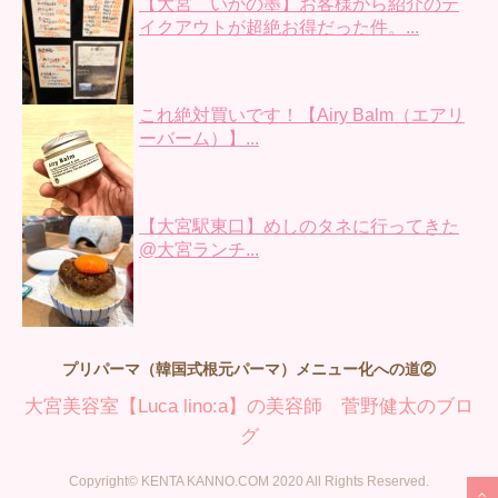
【大宮 いかの墨】お客様から紹介のテ
イクアウトが超絶お得だった件。...
これ絶対買いです！【Airy Balm（エアリ
ーバーム）】...
【大宮駅東口】めしのタネに行ってきた
@大宮ランチ...
プリパーマ（韓国式根元パーマ）メニュー化への道②
大宮美容室【Luca lino:a】の美容師 菅野健太のブロ
グ
Copyright© KENTA KANNO.COM 2020 All Rights Reserved.