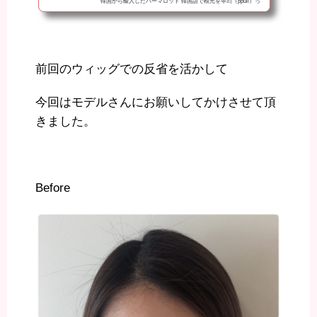
韓国から輸入したパーマロッド 韓国語で根元を뿌리（ppuli）っ
て言うからプリパーマって事で話を続けていきましょう。こうい
うのはすぐにメニュー化に出来る訳でもなく、色々試してみるの
がよいかなって事でプリパーマのメニュー化までの道のりを一緒
に歩んでいきましょう。 早速、翌日に巻く練習をしてみまし
た。思ったより巻きやすくて簡単。慣れれば1年目でも出来そ
前回のウィッグでの反省を活かして
う。 だけどここからが...
今回はモデルさんにお願いしてかけさせて頂
きました。
Before