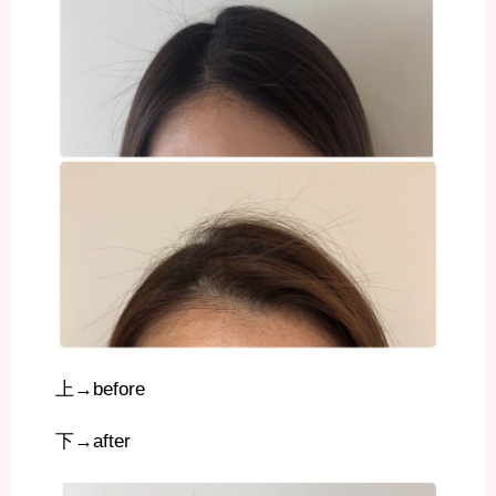
上→before
下→after