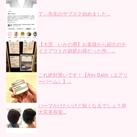
てぃ先生のサブスク始めました...
【大宮 いかの墨】お客様から紹介のテ
イクアウトが超絶お得だった件。...
これ絶対買いです！【Airy Balm（エアリ
ーバーム）】...
パーマかけたいけど短くなるでしょ？@
大宮美容室...