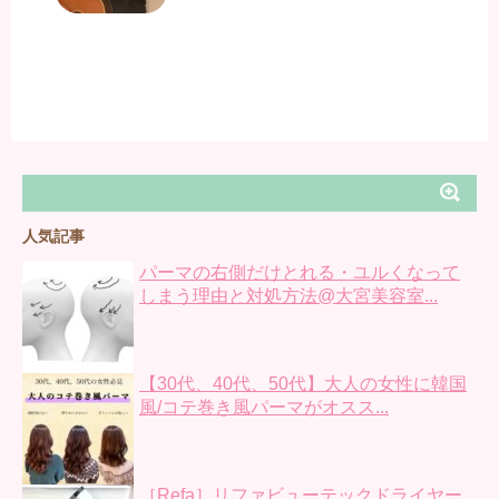
人気記事
パーマの右側だけとれる・ユルくなって
しまう理由と対処方法@大宮美容室...
【30代、40代、50代】大人の女性に韓国
風/コテ巻き風パーマがオスス...
［Refa］リファビューテックドライヤー