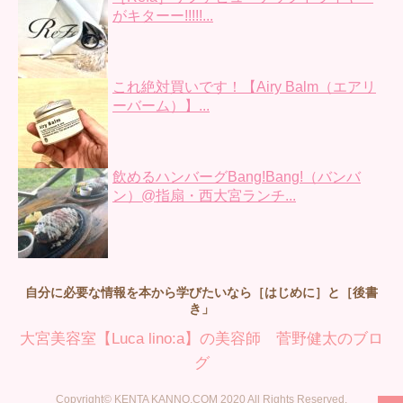
がキターー!!!!!...
これ絶対買いです！【Airy Balm（エアリ
ーバーム）】...
飲めるハンバーグBang!Bang!（バンバ
ン）@指扇・西大宮ランチ...
自分に必要な情報を本から学びたいなら［はじめに］と［後書
き」
大宮美容室【Luca lino:a】の美容師 菅野健太のブロ
グ
Copyright© KENTA KANNO.COM 2020 All Rights Reserved.