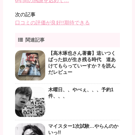
6年間の感謝を込めて…
次の記事
口コミの評価が良好!!期待できる
関連記事
【高木琢也さん著書】這いつく
ばった奴が生き残る時代 道あ
けてもらっていーすか？を読ん
だレビュー
木曜日、、やべぇ、、、予約1
件、、、
マイスター1次試験…やらんのか
いっ!!